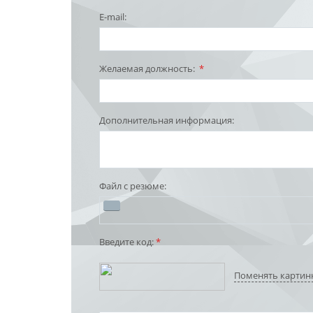
E-mail:
Желаемая должность:
*
Дополнительная информация:
Файл с резюме:
Введите код:
*
Поменять картин