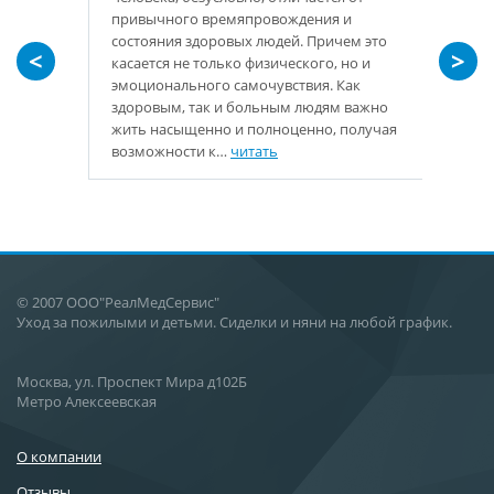
привычного времяпровождения и
состояния здоровых людей. Причем это
<
>
касается не только физического, но и
эмоционального самочувствия. Как
здоровым, так и больным людям важно
жить насыщенно и полноценно, получая
возможности к…
читать
© 2007 ООО"РеалМедСервис"
Уход за пожилыми и детьми. Сиделки и няни на любой график.
Москва, ул. Проспект Мира д102Б
Метро Алексеевская
О компании
Отзывы