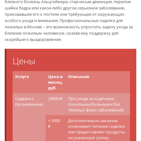
близкого болезнь Альцгеймера, старческая деменция, перелом
шейки бедра или какое-либо другое серьезное заболевание,
приковавшее его к постели или требующее от окружающих
особого ухода и внимания. Профессиональные сиделки для
пожилых в Москве – это возможность упростить задачу ухода за
близким пожилым человеком, оказав ему поддержку для
скорейшего выздоровления.
Цены
Услуга
Цена в
Описание
месяц,
руб.
Сиделка с
28000 ₽
При уходе за ходячими
проживанием
пожилыми/больными без
тяжелых форм заболеваний.
+ 5000
Дополнительно заказчик
₽
оплачивает питание сиделки
или предоставляет продукты
на указанную сумму.